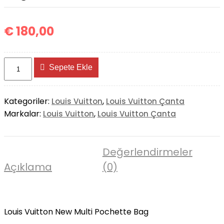
€
180,00
Louis
Sepete Ekle
Vuitton
New
Multi
Kategoriler:
,
Louis Vuitton
Louis Vuitton Çanta
Pochette
Markalar:
,
Louis Vuitton
Louis Vuitton Çanta
Bag
adet
Değerlendirmeler
Açıklama
(0)
Louis Vuitton New Multi Pochette Bag