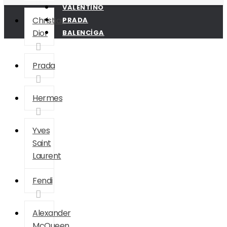
Kadın Çanta Modelleri
VALENTINO
Christian
PRADA
Dior
BALENCIGA
Prada
Hermes
Yves
Saint
Laurent
Fendi
Alexander
McQueen