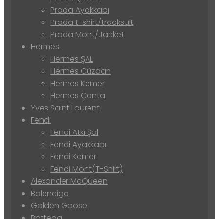
Prada Ayakkabı
Prada t-shirt/tracksuit
Prada Mont/Jacket
Hermes
Hermes ŞAL
Hermes Cüzdan
Hermes Kemer
Hermes Çanta
Yves Saint Laurent
Fendi
Fendi Atkı Şal
Fendi Ayakkabı
Fendi Kemer
Fendi Mont(T-Shirt)
Alexander McQueen
Balenciga
Golden Goose
Bottega