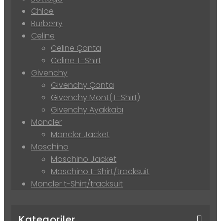
Chloe
Burberry
Celine
Celine Çanta
Celine T-Shirt
Givenchy
Givenchy Çanta
Givenchy Mont(T-Shirt)
Givenchy Ayakkabı
Moncler
Moncler Jacket
Moschino
Moschino Jacket
Moschino t-Shirt/tracksuit
Moncler t-Shirt/tracksuit
Kategoriler