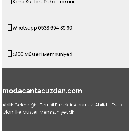
Kredi Kartına Taksit İmkanı
Whatsapp 0533 694 39 90
%100 Müşteri Memnuniyeti
modacantacuzdan.com
Ahîlik Geleneğini Temsil Etmektir Arzumuz. Ahîlikte Esas
Olan İlke Müşteri Memnuniyetidir!