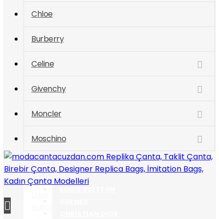
Chloe
Burberry
Celine
Givenchy
Moncler
Moschino
ÜRÜN
KATEGORILERI
LOUIS VUITTON
Louis
modacantacuzdan.com Replika Çanta, Taklit Çanta,
HERMES
Vuitton
Birebir Çanta, Designer Replica Bags, İmitation Bags,
CHRISTIAN DIOR