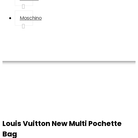
Moschino
Ana Sayfa
Louis Vuitton
Louis Vuitton Çanta
Louis Vuitton New Multi
Pochette Bag
Louis Vuitton New Multi Pochette
Bag