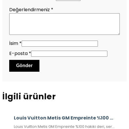
Değerlendirmeniz
*
İsim
*
E-posta
*
İlgili ürünler
Louis Vuitton Metis GM Empreinte %100 Hakiki Deri
Louis Vuitton Metis GM Empreinte %100 hakiki deri, seri numaralı, kutulu, toz torbalo, sertifikalı.