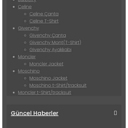
Celine
Celine Çanta
Celine T-Shirt
Givenchy
Givenchy Çanta
Givenchy Mont(T-Shirt)
Givenchy Ayakkabı
Moncler
Moncler Jacket
Moschino
Moschino Jacket
Moschino t-Shirt/tracksuit
Moncler t-Shirt/tracksuit
Güncel Haberler