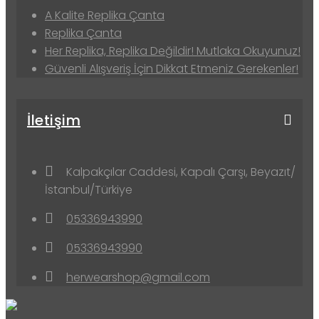
A Kalite Replika Çanta
Replika Çanta
Her Replika, Replika Değildir! Mutlaka Okuyunuz!
Güvenli Alışveriş İçin Dikkat Etmeniz Gerekenler!
İletişim
Kalpakçılar Caddesi, Kapalı Çarşı, Beyazıt/
İstanbul/Türkiye
05336943990
05336943990
herwearshop@gmail.com