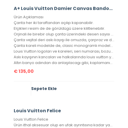
A+ Louis Vuitton Damier Canvas Bandouliere Speedy 30’Luk Vejital Deri
Ürün Açıklaması
Çanta her iki taraftandan açılıp kapanabilir.
Elçikleri resim de de görüldügü üzere kilitlenebilir.
Orjinali ile birebir olup çanta üzerindeki desen sayısı orjinalinde ki ile aynıdır.
Çanta vejital deri askı kayışı ile omuzda, çarpraz ve düz taşınabilir.
Çanta kareli modelde de, clasic monogramlı modelde de, orjinalinde ki kare sayısı ile çantamızdaki kare sayıları eşittir.
Louıs Vuitton logoları ve kareleri, seri numarası, bozuk para cebi ile birebir aynıdır.
Askı kayışının kancaları ve halkalarında louis vuitton yazıları mevcuttur ve metal aksamları altın banyodur.
Altın banyo adından da anlaşılacagı gibi, kaplamanın en kaliteli olanıdır. Ömürlüktür, kararma yapmaz.
€
135,00
Sepete Ekle
Louis Vuitton Felice
Louis Vuitton Felice
Ürün ithal aksesuar olup en ufak ayrıntısına kadar yazılı aksesuar takımına sahip. 1 adet bozuk para/kağıt para cüzdanı, 1 adet kartlık portatif içinde mevcuttur.