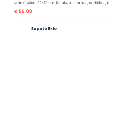
Ürün ölçüsü: 22×12 cm. Kutulu, toz torbalı, sertifikalı, full deri.
€
65,00
Sepete Ekle