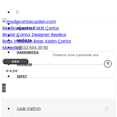
İçeriği
Geç
ANASAYFA
MAĞAZA
0533 694 39 90
HAKKIMIZDA
modacantacuzdan.com Replika Çanta, Taklit Çanta,
Replika Çanta, Birebir Çanta, Taklit Çanta, Replica Bags,
ARA
0
Birebir Çanta, Designer Replica Bags, İmitation Bags,
İmitation Bags
HESABIM
Kadın Çanta Modelleri
€ 0,00
SEPET
Louis Vuitton