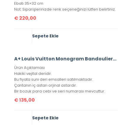
Ebatı 35×32 cm
Not: Siparişlerinizde renk seçeneğinizi lütfen belirtiniz.
€
220,00
Sepete Ekle
A+ Louis Vuitton Monogram Bandouliere Speedy 30’Luk Vejital Deri (LV33)
Ürün Açıklaması
Hakiki vejital deridir.
Bu fiyata suni deri emsalleri satılmaktadır.
Çantanın iç astarı orjinal astardır.
Bir bozuk para cebi ve seri numarası mevcuttur.
€
135,00
Sepete Ekle