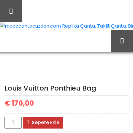
İçeriği
Geç
modacantacuzdan.com Replika Çanta, Taklit Çanta, Birebi
Ana Sayfa
Louis Vuitton
Louis Vuitton Çanta
Louis Vuitton Ponthieu
Louis Vuitton Ponthieu Bag
Bag
€
170,00
Louis
Sepete Ekle
Vuitton