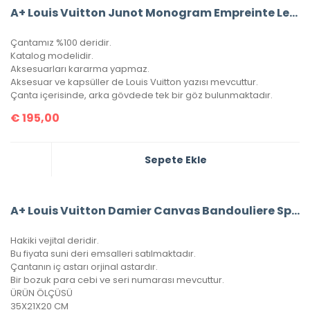
A+ Louis Vuitton Junot Monogram Empreinte Leather (Mavi)
Çantamız %100 deridir.
Katalog modelidir.
Aksesuarları kararma yapmaz.
Aksesuar ve kapsüller de Louis Vuitton yazısı mevcuttur.
Çanta içerisinde, arka gövdede tek bir göz bulunmaktadır.
€
195,00
Sepete Ekle
A+ Louis Vuitton Damier Canvas Bandouliere Speedy 35’Lik Vejital Deri
Hakiki vejital deridir.
Bu fiyata suni deri emsalleri satılmaktadır.
Çantanın iç astarı orjinal astardır.
Bir bozuk para cebi ve seri numarası mevcuttur.
ÜRÜN ÖLÇÜSÜ
35X21X20 CM