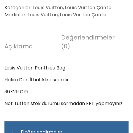
Ponthieu
Kategoriler:
,
Louis Vuitton
Louis Vuitton Çanta
Bag
Markalar:
,
Louis Vuitton
Louis Vuitton Çanta
adet
Değerlendirmeler
Açıklama
(0)
Louis Vuitton Ponthieu Bag
Hakiki Deri İthal Aksesuardır
36×26 Cm
Not: Lütfen stok durumu sormadan EFT yapmayınız.
Değerlendirmeler