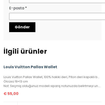
E-posta
*
İlgili ürünler
Louis Vuitton Pallas Wallet
Louis Vuitton Pallas Wallet, 100% hakiki deri, Piton deri kapaklı bayan cüzdan. Portatif zinciri sayesinde gece çantası clutch olarak veya cüzdan olarak kullanılabilir. Seri numaralı, kutulu, toz torbalı, sertifikalı.
Ölcüsü 19×13 cm
Not: Seçmiş olduğunuz modeli sipariş notunuzda belirtmeyi unutmayınız!
€
55,00