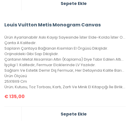
Sepete Ekle
Louis Vuitton Metis Monogram Canvas
Ürün Ayarlanabilir Askı Kayışı Sayesinde İster Elde-Kolda İster Omuzda Çarpraz Ve Düz Taşınabilir.
Çanta A Kalitedir.
Sapların Çantaya Bağlanan Kısımları El Örgüsü Dikişlidir.
Orijinaldeki Gibi Sap Dikişlidir.
Çantanın Metal Aksamları Altın (Kaplama) Diye Tabir Edilen Altın Banyodur, Yıllarca Kararma Yapmaz.
İşçiligi 1. Kalitedir, Fermuar Elciklerinde LV Yazılıdır.
Sağlam Ve Estetik Demir Diş Fermuar, Her Detayında Kalite Barındıran Harika Bir Çanta, 4 Mevsim Kullanılabilir.
Ürün Ölçüsü
25X19X9 Cm
Ürün; Kutusu, Toz Torbası, Kartı, Zarfı Ve Minik El Kitapçığı İle Birlikte Gönderilecektir.
€
135,00
Sepete Ekle