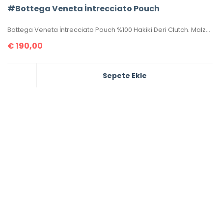
#Bottega Veneta İntrecciato Pouch
Bottega Veneta İntrecciato Pouch %100 Hakiki Deri Clutch. Malzemesi el örgüsü, hakiki kuzu derisidir. Ölçüsü 20×15 cm dir. Kutulu, toz torbalı, sertifikalıdır.
€
190,00
Sepete Ekle