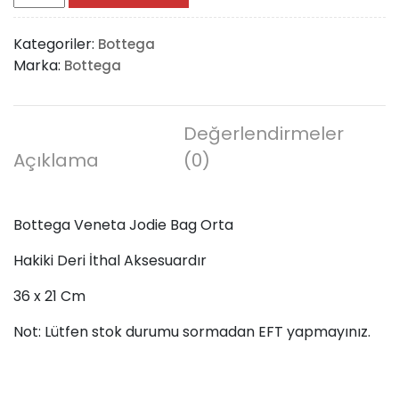
Veneta
Jodie
Kategoriler:
Bottega
Bag
Marka:
Bottega
Orta
adet
Değerlendirmeler
Açıklama
(0)
Bottega Veneta Jodie Bag Orta
Hakiki Deri İthal Aksesuardır
36 x 21 Cm
Not: Lütfen stok durumu sormadan EFT yapmayınız.