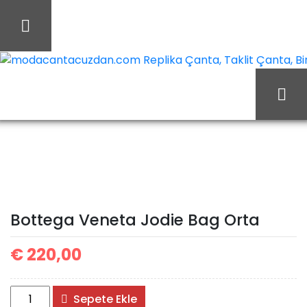
İçeriği
Geç
modacantacuzdan.com Replika Çanta, Taklit Çanta, Birebi
Bottega
Ana Sayfa
Bottega
Veneta Jodie Bag Orta
Bottega Veneta Jodie Bag Orta
€
220,00
Bottega
Sepete Ekle