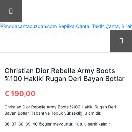
İçeriği
Geç
Ana Sayfa
Christian Dior
Christian Dior Rebelle Army
Boots %100 Hakiki Rugan Deri Bayan Botlar
modacantacuzdan.com Replika Çanta, Taklit Çanta, Birebir 
Christian Dior Rebelle Army Boots
%100 Hakiki Rugan Deri Bayan Botlar
€
190,00
Christian Dior Rebelle Army Boots %100 Hakiki Rugan Deri
Bayan Botlar. Tabanı ve Topuk yüksekliği 3 cm dir.
36-37-38-39-40 ölçüler mevcuttur. Kutulu sertifikalıdır.