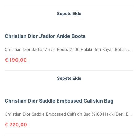
Sepete Ekle
Christian Dior J’adior Ankle Boots
Christian Dior J’adior Ankle Boots %100 Hakiki Deri Bayan Botlar. 36-37-38-39-40 ölçüler mevcuttur. Kutulu, sertifikalıdır.
€
190,00
Sepete Ekle
Christian Dior Saddle Embossed Calfskin Bag
Christian Dior Saddle Embossed Calfskin Bag %100 Hakiki Deri. Elde, kolda veya omuzda taşımaya uygundur. Yüksek kalite, işçilikli, tamamen birebir üründür. Seri numaralıdır. Ebatı 25x20x6 cm dir. Kutulu, toz torbalı, sertifikalıdır.
€
220,00