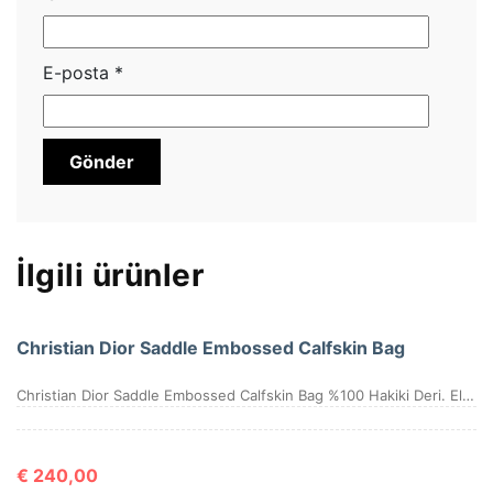
E-posta
*
İlgili ürünler
Christian Dior Saddle Embossed Calfskin Bag
Christian Dior Saddle Embossed Calfskin Bag %100 Hakiki Deri. Elde, kolda veya omuzda taşımaya uygundur. Yüksek kalite, işçilikli, tamamen birebir üründür.Seri numaralıdır.Ebatı 25x20x6 cm dir. Kutulu, toz torbalı, sertifikalıdır.
€
240,00