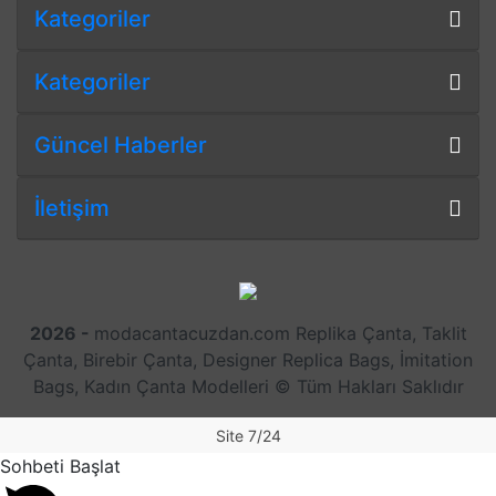
Kategoriler
Kategoriler
Güncel Haberler
İletişim
2026 -
modacantacuzdan.com Replika Çanta, Taklit
Çanta, Birebir Çanta, Designer Replica Bags, İmitation
Bags, Kadın Çanta Modelleri © Tüm Hakları Saklıdır
Site 7/24
Sohbeti Başlat