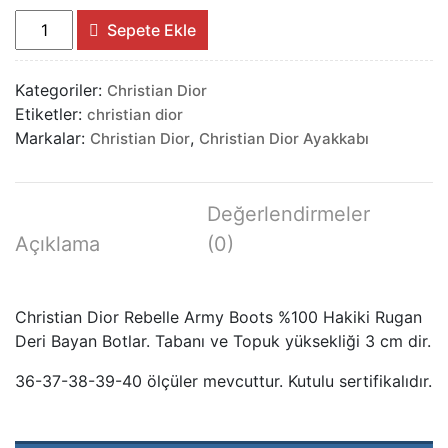
Christian
Sepete Ekle
Dior
Rebelle
Kategoriler:
Christian Dior
Army
Etiketler:
christian dior
Boots
Markalar:
,
Christian Dior
Christian Dior Ayakkabı
%100
Hakiki
Rugan
Değerlendirmeler
Deri
Bayan
Açıklama
(0)
Botlar
adet
Christian Dior Rebelle Army Boots %100 Hakiki Rugan
Deri Bayan Botlar. Tabanı ve Topuk yüksekliği 3 cm dir.
36-37-38-39-40 ölçüler mevcuttur. Kutulu sertifikalıdır.