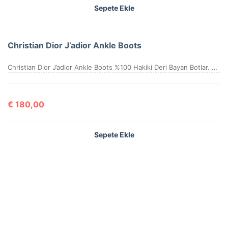
Sepete Ekle
Christian Dior J’adior Ankle Boots
Christian Dior J’adior Ankle Boots %100 Hakiki Deri Bayan Botlar. 36-37-38-39-40 ölçüler mevcuttur. Kutulu, sertifikalıdır.
€
180,00
Sepete Ekle