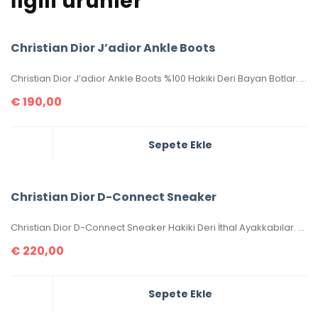
İlgili ürünler
Christian Dior J’adior Ankle Boots
Christian Dior J’adior Ankle Boots %100 Hakiki Deri Bayan Botlar. 36-37-38-39-40 ölçüler mevcuttur. Kutulu, sertifikalıdır.
€
190,00
Sepete Ekle
Christian Dior D-Connect Sneaker
Christian Dior D-Connect Sneaker Hakiki Deri İthal Ayakkabılar. Orijinaliyle birebir aynıdır. 36-37-38-39-40 numaralar mevcuttur. Standart kalıptır. Kutulu, toz torbalı, sertifikalıdır.
€
220,00
Sepete Ekle