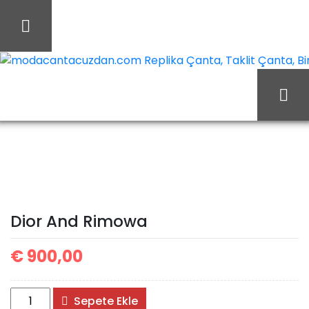
İçeriği
Geç
modacantacuzdan.com Replika Çanta, Taklit Çanta, Birebi
Dior And
Ana Sayfa
Christian Dior
Rimowa
Dior And Rimowa
€
900,00
Dior
Sepete Ekle