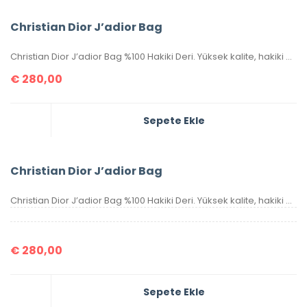
Christian Dior J’adior Bag
Christian Dior J’adior Bag %100 Hakiki Deri. Yüksek kalite, hakiki deri, ithal aksesuarlı, birebir üründür. Ebatı 26×17 cm dir. Kutulu, toz torbalı, sertifikalıdır.
€
280,00
Sepete Ekle
Christian Dior J’adior Bag
Christian Dior J’adior Bag %100 Hakiki Deri. Yüksek kalite, hakiki deri, ithal aksesuarlı, birebir üründür. Ebatı 26×17 cm dir. Kutulu, toz torbalı, sertifikalıdır.
€
280,00
Sepete Ekle