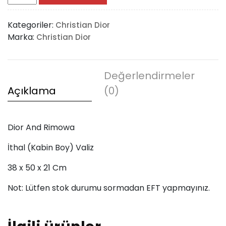
And
Rimowa
Kategoriler:
Christian Dior
adet
Marka:
Christian Dior
Değerlendirmeler
Açıklama
(0)
Dior And Rimowa
İthal (Kabin Boy) Valiz
38 x 50 x 21 Cm
Not: Lütfen stok durumu sormadan EFT yapmayınız.