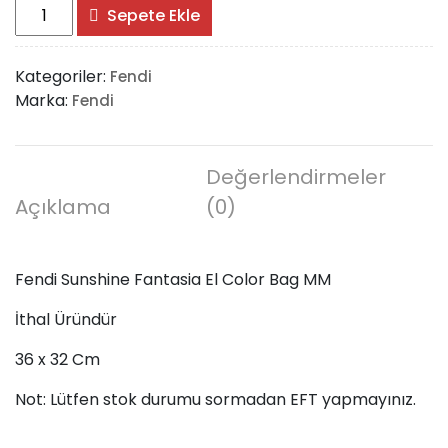
Fendi
Sepete Ekle
Sunshine
Fantasia
Kategoriler:
Fendi
El
Marka:
Fendi
Color
Bag
MM
adet
Değerlendirmeler
Açıklama
(0)
Fendi Sunshine Fantasia El Color Bag MM
İthal Üründür
36 x 32 Cm
Not: Lütfen stok durumu sormadan EFT yapmayınız.