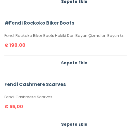
Sepete Ekle
#Fendi Rockoko Biker Boots
Fendi Rockoko Biker Boots Hakiki Deri Bayan Çizmeler. Boyun kısmı yünlü kakar dokuma kumaştır. Yüksek kalite, birebir üründür. 36-37-38-39-40 ölçüler mevcuttur. Topuk yüksekliği 3 cm’dir. Kutulu, toz torbalı, sertifikalıdır.
€
190,00
Sepete Ekle
Fendi Cashmere Scarves
Fendi Cashmere Scarves
€
55,00
Sepete Ekle