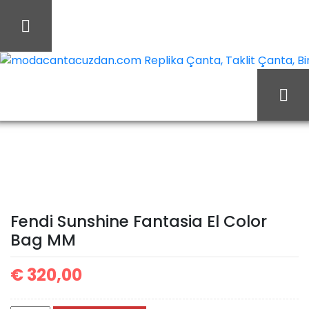
İçeriği
Geç
modacantacuzdan.com Replika Çanta, Taklit Çanta, Birebi
Fendi Sunshine
Ana Sayfa
Fendi
Fantasia El Color Bag MM
Fendi Sunshine Fantasia El Color
Bag MM
€
320,00