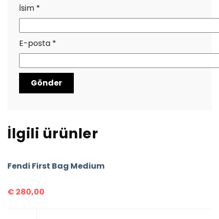
İsim
*
E-posta
*
İlgili ürünler
Fendi First Bag Medium
€
280,00