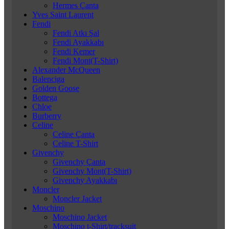
Hermes Çanta
Yves Saint Laurent
Fendi
Fendi Atkı Şal
Fendi Ayakkabı
Fendi Kemer
Fendi Mont(T-Shirt)
Alexander McQueen
Balenciga
Golden Goose
Bottega
Chloe
Burberry
Celine
Celine Çanta
Celine T-Shirt
Givenchy
Givenchy Çanta
Givenchy Mont(T-Shirt)
Givenchy Ayakkabı
Moncler
Moncler Jacket
Moschino
Moschino Jacket
Moschino t-Shirt/tracksuit