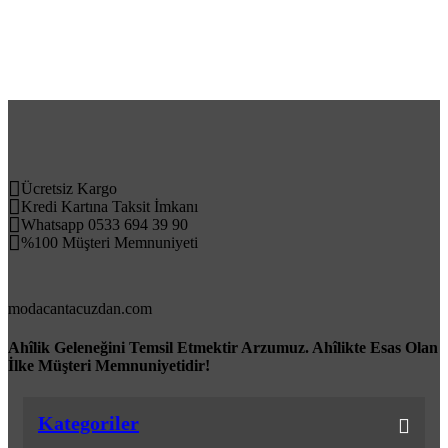
Ücretsiz Kargo
Kredi Kartına Taksit İmkanı
Whatsapp 0533 694 39 90
%100 Müşteri Memnuniyeti
modacantacuzdan.com
Ahîlik Geleneğini Temsil Etmektir Arzumuz. Ahîlikte Esas Olan
İlke Müşteri Memnuniyetidir!
Kategoriler