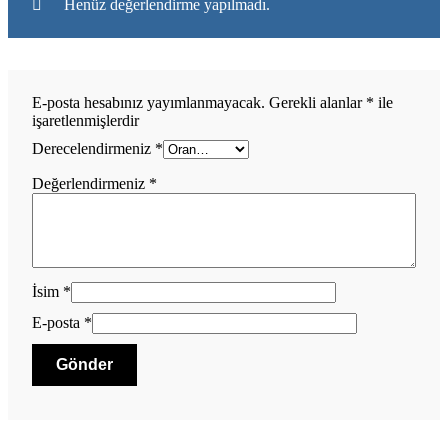
Henüz değerlendirme yapılmadı.
E-posta hesabınız yayımlanmayacak.
Gerekli alanlar
*
ile
işaretlenmişlerdir
Derecelendirmeniz
*
Değerlendirmeniz
*
İsim
*
E-posta
*