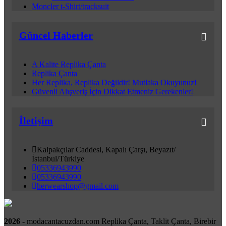
Moncler t-Shirt/tracksuit
Güncel Haberler
A Kalite Replika Çanta
Replika Çanta
Her Replika, Replika Değildir! Mutlaka Okuyunuz!
Güvenli Alışveriş İçin Dikkat Etmeniz Gerekenler!
İletişim
Kalpakçılar Caddesi, Kapalı Çarşı, Beyazıt/
İstanbul/Türkiye
05336943990
05336943990
herwearshop@gmail.com
2026 -
modacantacuzdan.com Replika Çanta, Taklit Çanta, Birebir