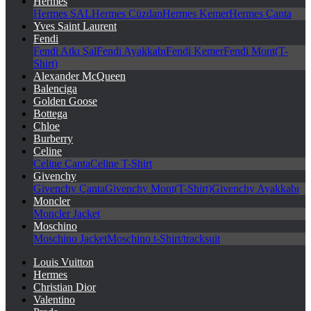
Hermes
Hermes ŞAL
Hermes Cüzdan
Hermes Kemer
Hermes Çanta
Yves Saint Laurent
Fendi
Fendi Atkı Şal
Fendi Ayakkabı
Fendi Kemer
Fendi Mont(T-
Shirt)
Alexander McQueen
Balenciga
Golden Goose
Bottega
Chloe
Burberry
Celine
Celine Çanta
Celine T-Shirt
Givenchy
Givenchy Çanta
Givenchy Mont(T-Shirt)
Givenchy Ayakkabı
Moncler
Moncler Jacket
Moschino
Moschino Jacket
Moschino t-Shirt/tracksuit
Louis Vuitton
Hermes
Christian Dior
Valentino