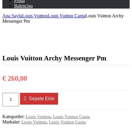
Prada
Balenciga
Ana Sayfa
Louis Vuitton
Louis Vuitton Çanta
Louis Vuitton Archy
Messenger Pm
Louis Vuitton Archy Messenger Pm
€
260,00
Louis
Sepete Ekle
Vuitton
Archy
Messenger
Pm
Kategoriler:
,
Louis Vuitton
Louis Vuitton Çanta
adet
Markalar:
,
Louis Vuitton
Louis Vuitton Çanta