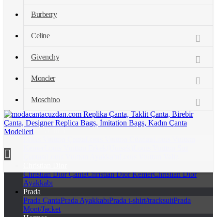
Burberry
Celine
Givenchy
Moncler
Moschino
Ürün Kategorileri
Louis Vuitton
Louis Vuitton Çanta
Louis Vuitton Cüzdan
Louis Vuitton
modacantacuzdan.com Replika Çanta, Taklit Çanta, Birebir Çanta,
Kemer
Louis Vuitton Erkek(Unisek)
Louis Vuitton Sırt
Designer Replica Bags, İmitation Bags, Kadın Çanta Modelleri
Çantası
Louis Vuitton Ayakkabı
Louis Vuitton Valiz
Christian Dior
Christian Dior Çanta
Christian Dior Kemer
Christian Dior
Ayakkabı
Prada
Prada Çanta
Prada Ayakkabı
Prada t-shirt/tracksuit
Prada
Mont/Jacket