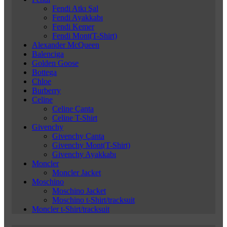
Fendi Atkı Şal
Fendi Ayakkabı
Fendi Kemer
Fendi Mont(T-Shirt)
Alexander McQueen
Balenciga
Golden Goose
Bottega
Chloe
Burberry
Celine
Celine Çanta
Celine T-Shirt
Givenchy
Givenchy Çanta
Givenchy Mont(T-Shirt)
Givenchy Ayakkabı
Moncler
Moncler Jacket
Moschino
Moschino Jacket
Moschino t-Shirt/tracksuit
Moncler t-Shirt/tracksuit