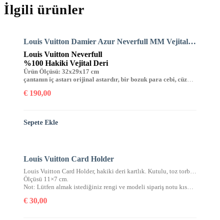
İlgili ürünler
Louis Vuitton Damier Azur Neverfull MM Vejital Deri Orta Boy
Louis Vuitton Neverfull
%100 Hakiki Vejital Deri
Ürün Ölçüsü: 32x29x17 cm
çantanın iç astarı orijinal astardır, bir bozuk para cebi, cüzdanı ve seri numarası mevcuttur.
€
190,00
Sepete Ekle
Louis Vuitton Card Holder
Louis Vuitton Card Holder, hakiki deri kartlık. Kutulu, toz torbalı, sertifikalı.
Ölçüsü 11×7 cm.
Not: Lütfen almak istediğiniz rengi ve modeli sipariş notu kısmında belirtiniz.
€
30,00