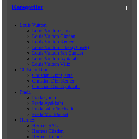
Kategoriler
Louis Vuitton
Louis Vuitton Çanta
Louis Vuitton Cüzdan
Louis Vuitton Kemer
Louis Vuitton Erkek(Unisek)
Louis Vuitton Sırt Çantası
Louis Vuitton Ayakkabı
Louis Vuitton Valiz
Christian Dior
Christian Dior Çanta
Christian Dior Kemer
Christian Dior Ayakkabı
Prada
Prada Çanta
Prada Ayakkabı
Prada t-shirt/tracksuit
Prada Mont/Jacket
Hermes
Hermes ŞAL
Hermes Cüzdan
Hermes Kemer