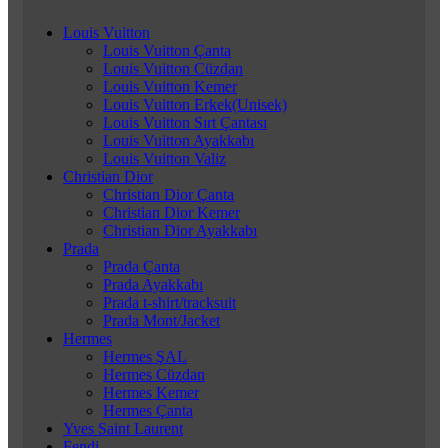
Louis Vuitton
Louis Vuitton Çanta
Louis Vuitton Cüzdan
Louis Vuitton Kemer
Louis Vuitton Erkek(Unisek)
Louis Vuitton Sırt Çantası
Louis Vuitton Ayakkabı
Louis Vuitton Valiz
Christian Dior
Christian Dior Çanta
Christian Dior Kemer
Christian Dior Ayakkabı
Prada
Prada Çanta
Prada Ayakkabı
Prada t-shirt/tracksuit
Prada Mont/Jacket
Hermes
Hermes ŞAL
Hermes Cüzdan
Hermes Kemer
Hermes Çanta
Yves Saint Laurent
Fendi