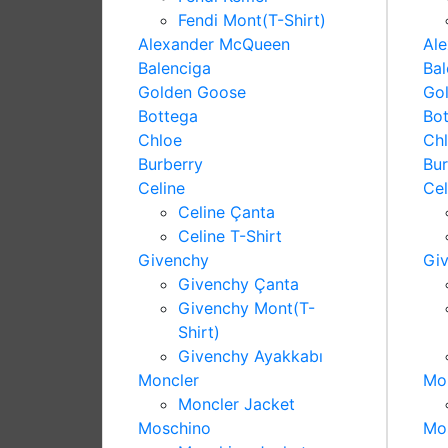
Fendi Mont(T-Shirt)
Alexander McQueen
Al
Balenciga
Bal
Golden Goose
Go
Bottega
Bo
Chloe
Ch
Burberry
Bur
Celine
Cel
Celine Çanta
Celine T-Shirt
Givenchy
Gi
Givenchy Çanta
Givenchy Mont(T-
Shirt)
Givenchy Ayakkabı
Moncler
Mo
Moncler Jacket
Moschino
Mo