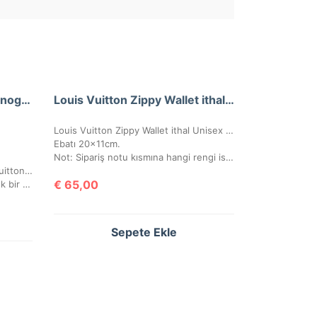
A+ Louis Vuitton Junot Monogram Empreinte Leather
Louis Vuitton Zippy Wallet ithal Unisex Cüzdan
Louis Vuitton Zippy Wallet ithal Unisex Cüzdan, kutulu, toz torbalı, sertifikalı.
Ebatı 20x11cm.
Not: Sipariş notu kısmına hangi rengi istediğinizi lütfen belirtiniz.
Aksesuar ve kapsüller de Louis Vuitton yazısı mevcuttur.
€
65,00
Çanta içerisinde, arka gövdede tek bir göz bulunmaktadır.
Sepete Ekle