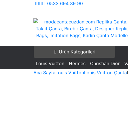
İçeriği
0533 694 39 90
Geç
modacantacuzdan.com Replika Çanta, Tak
Replika Çanta, Birebir Çanta, Taklit Çant
Çanta, Birebir Çanta, Designer Replica Ba
Replica Bags, İmitation Bags
Ürün Kategorileri
İmitation Bags, Kadın Çanta Modelleri
Louis Vuitton
Hermes
Christian Dior
V
Ana Sayfa
Louis Vuitton
Louis Vuitton Çanta