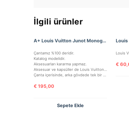
İlgili ürünler
A+ Louis Vuitton Junot Monogram Empreinte Leather
Çantamız %100 deridir.
Katalog modelidir.
€
60,
Aksesuarları kararma yapmaz.
Aksesuar ve kapsüller de Louis Vuitton yazısı mevcuttur.
Çanta içerisinde, arka gövdede tek bir göz bulunmaktadır.
€
195,00
Sepete Ekle