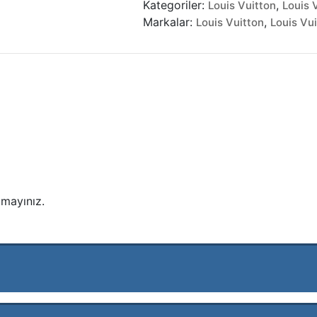
Kategoriler:
,
Louis Vuitton
Louis 
Noe
Markalar:
,
Louis Vuitton
Louis Vu
Bag
adet
mayınız.