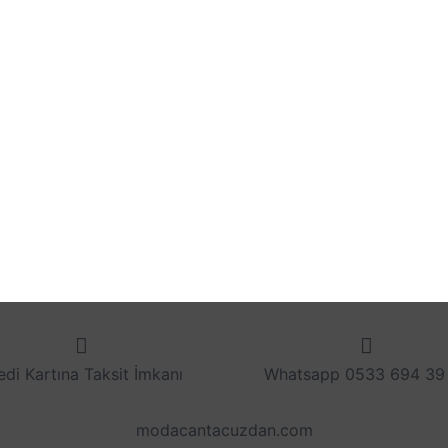
edi Kartına Taksit İmkanı
Whatsapp 0533 694 39
modacantacuzdan.com