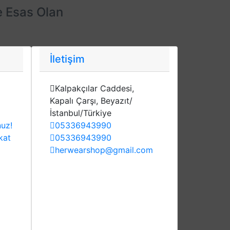
e Esas Olan
İletişim
Kalpakçılar Caddesi,
Kapalı Çarşı, Beyazıt/
İstanbul/Türkiye
nuz!
05336943990
kat
05336943990
herwearshop@gmail.com