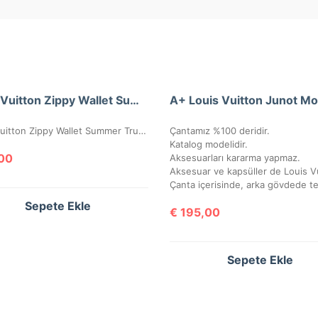
Louis Vuitton Zippy Wallet Summer Trunk İthal Cüzdan
Louis Vuitton Zippy Wallet Summer Trunk ithal cüzdan, seri numaralı, kutulu, toz torbalı, sertifikalı, ebatı 20x11cm.
Çantamız %100 deridir.
Katalog modelidir.
00
Aksesuarları kararma yapmaz.
Sepete Ekle
€
195,00
Sepete Ekle