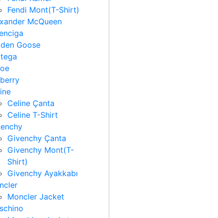
Fendi Mont(T-Shirt)
exander McQueen
enciga
lden Goose
ttega
loe
berry
ine
Celine Çanta
Celine T-Shirt
venchy
Givenchy Çanta
Givenchy Mont(T-
Shirt)
Givenchy Ayakkabı
ncler
Moncler Jacket
schino