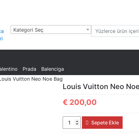
Kategori Seç
lit
a,
gs,
alentino
Prada
Balenciga
Louis Vuitton Neo Noe Bag
Louis Vuitton Neo No
€
200,00
Louis
Sepete Ekle
Vuitton
Neo