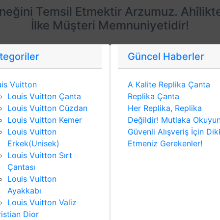
eneğini Temsil Etmektir Arzumuz. Ahîlikt
İlke Müşteri Memnuniyetidir!
tegoriler
Güncel Haberler
is Vuitton
A Kalite Replika Çanta
Louis Vuitton Çanta
Replika Çanta
Louis Vuitton Cüzdan
Her Replika, Replika
Louis Vuitton Kemer
Değildir! Mutlaka Okuyu
Louis Vuitton
Güvenli Alışveriş İçin Dik
Erkek(Unisek)
Etmeniz Gerekenler!
Louis Vuitton Sırt
Çantası
Louis Vuitton
Ayakkabı
Louis Vuitton Valiz
istian Dior