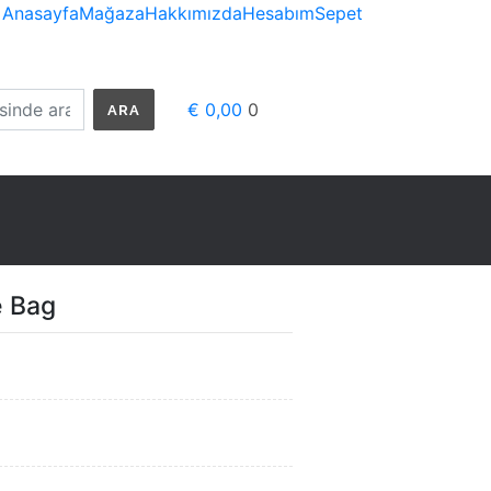
Anasayfa
Mağaza
Hakkımızda
Hesabım
Sepet
€ 0,00
0
ARA
e Bag