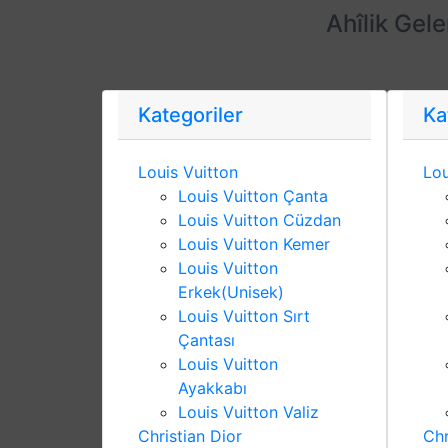
Ahîlik Gel
Kategoriler
Ka
Louis Vuitton
Lou
Louis Vuitton Çanta
Louis Vuitton Cüzdan
Louis Vuitton Kemer
Louis Vuitton
Erkek(Unisek)
Louis Vuitton Sırt
Çantası
Louis Vuitton
Ayakkabı
Louis Vuitton Valiz
Christian Dior
Chr