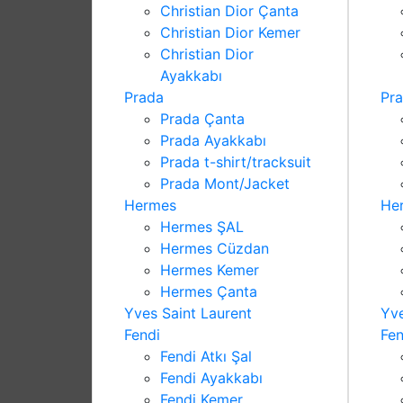
Christian Dior Çanta
Christian Dior Kemer
Christian Dior
Ayakkabı
Prada
Pr
Prada Çanta
Prada Ayakkabı
Prada t-shirt/tracksuit
Prada Mont/Jacket
Hermes
He
Hermes ŞAL
Hermes Cüzdan
Hermes Kemer
Hermes Çanta
Yves Saint Laurent
Yve
Fendi
Fen
Fendi Atkı Şal
Fendi Ayakkabı
Fendi Kemer