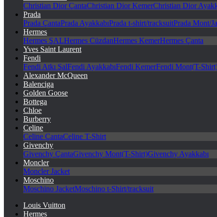
Christian Dior Çanta
Christian Dior Kemer
Christian Dior Ayak
Prada
Prada Çanta
Prada Ayakkabı
Prada t-shirt/tracksuit
Prada Mont/Ja
Hermes
Hermes ŞAL
Hermes Cüzdan
Hermes Kemer
Hermes Çanta
Yves Saint Laurent
Fendi
Fendi Atkı Şal
Fendi Ayakkabı
Fendi Kemer
Fendi Mont(T-Shirt
Alexander McQueen
Balenciga
Golden Goose
Bottega
Chloe
Burberry
Celine
Celine Çanta
Celine T-Shirt
Givenchy
Givenchy Çanta
Givenchy Mont(T-Shirt)
Givenchy Ayakkabı
Moncler
Moncler Jacket
Moschino
Moschino Jacket
Moschino t-Shirt/tracksuit
Louis Vuitton
Hermes