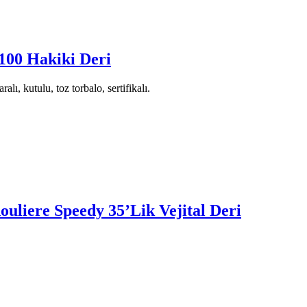
100 Hakiki Deri
ı, kutulu, toz torbalo, sertifikalı.
uliere Speedy 35’Lik Vejital Deri