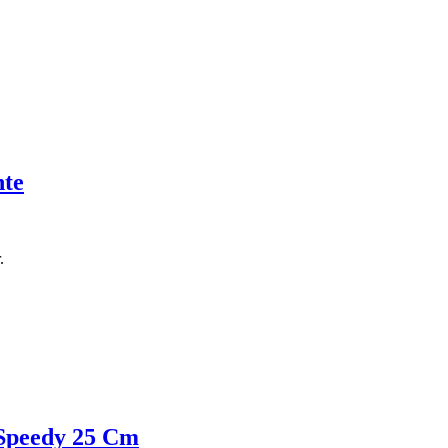
nte
.
 Speedy 25 Cm