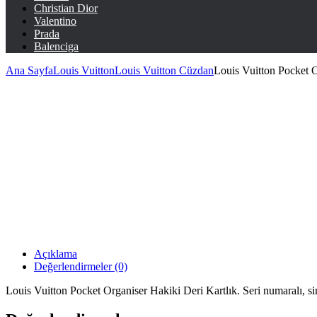
Christian Dior
Valentino
Prada
Balenciga
Ana Sayfa
Louis Vuitton
Louis Vuitton Cüzdan
Louis Vuitton Pocket 
Açıklama
Değerlendirmeler (0)
Louis Vuitton Pocket Organiser Hakiki Deri Kartlık. Seri numaralı, sime