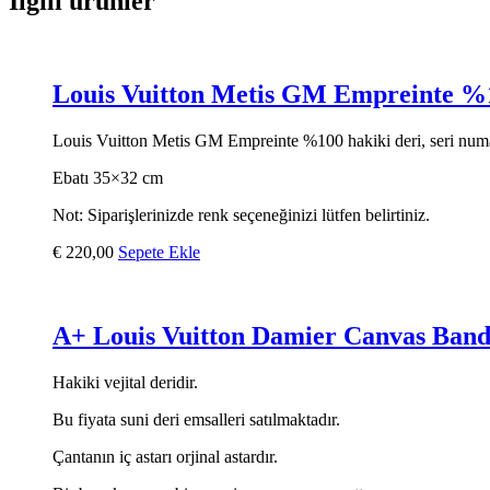
İlgili ürünler
Louis Vuitton Metis GM Empreinte %
Louis Vuitton Metis GM Empreinte %100 hakiki deri, seri numaral
Ebatı 35×32 cm
Not: Siparişlerinizde renk seçeneğinizi lütfen belirtiniz.
€
220,00
Sepete Ekle
A+ Louis Vuitton Damier Canvas Bando
Hakiki vejital deridir.
Bu fiyata suni deri emsalleri satılmaktadır.
Çantanın iç astarı orjinal astardır.