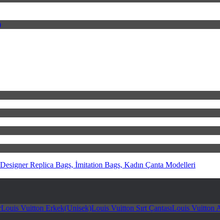
)
signer Replica Bags, İmitation Bags, Kadın Çanta Modelleri
r
Louis Vuitton Erkek(Unisek)
Louis Vuitton Sırt Çantası
Louis Vuitton 