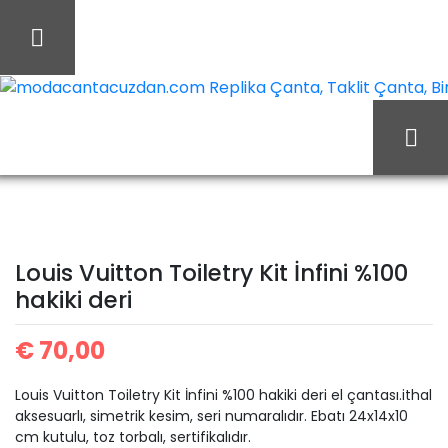
İçeriği
Geç
modacantacuzdan.com Replika Çanta, Taklit Çanta, Birebi
Ana Sayfa
Louis Vuitton
Louis Vuitton Cüzdan
Louis Vuitton Toiletry Kit
Louis Vuitton Toiletry Kit İnfini %100
hakiki deri
İnfini %100 hakiki deri
€
70,00
Louis Vuitton Toiletry Kit İnfini %100 hakiki deri el çantası.ithal
aksesuarlı, simetrik kesim, seri numaralıdır. Ebatı 24x14x10
cm kutulu, toz torbalı, sertifikalıdır.