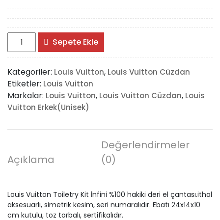
Louis
Sepete Ekle
Vuitton
Toiletry
Kategoriler:
,
Louis Vuitton
Louis Vuitton Cüzdan
Kit
Etiketler:
Louis Vuitton
İnfini
Markalar:
,
,
Louis Vuitton
Louis Vuitton Cüzdan
Louis
%100
Vuitton Erkek(Unisek)
hakiki
deri
adet
Değerlendirmeler
Açıklama
(0)
Louis Vuitton Toiletry Kit İnfini %100 hakiki deri el çantası.ithal
aksesuarlı, simetrik kesim, seri numaralıdır. Ebatı 24x14x10
cm kutulu, toz torbalı, sertifikalıdır.