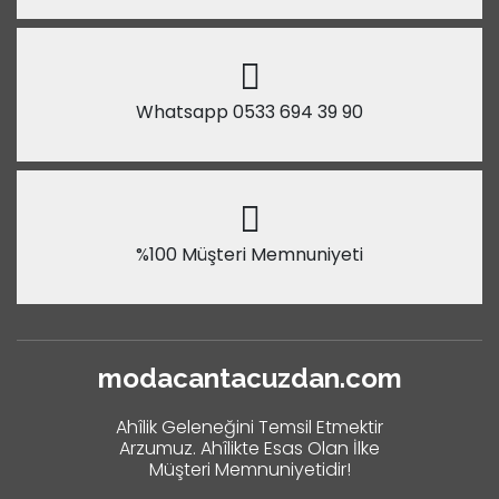
Whatsapp 0533 694 39 90
%100 Müşteri Memnuniyeti
modacantacuzdan.com
Ahîlik Geleneğini Temsil Etmektir
Arzumuz. Ahîlikte Esas Olan İlke
Müşteri Memnuniyetidir!