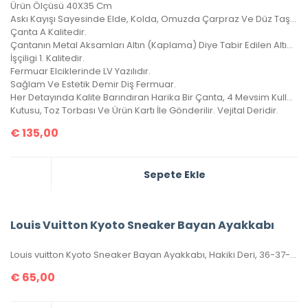
Ürün Ölçüsü 40X35 Cm
Askı Kayışı Sayesinde Elde, Kolda, Omuzda Çarpraz Ve Düz Taşınabilir.
Çanta A Kalitedir.
Çantanın Metal Aksamları Altın (Kaplama) Diye Tabir Edilen Altın Banyodur, Yıllarca Kararma Yapmaz.
İşçiligi 1. Kalitedir.
Fermuar Elciklerinde LV Yazılıdır.
Sağlam Ve Estetik Demir Diş Fermuar.
Her Detayında Kalite Barındıran Harika Bir Çanta, 4 Mevsim Kullanılabilir.
Kutusu, Toz Torbası Ve Ürün Kartı İle Gönderilir. Vejital Deridir.
€
135,00
Sepete Ekle
Louis Vuitton Kyoto Sneaker Bayan Ayakkabı
Louis vuitton Kyoto Sneaker Bayan Ayakkabı, Hakiki Deri, 36-37-38-39-40 Numaraları Mevcuttur.
€
65,00