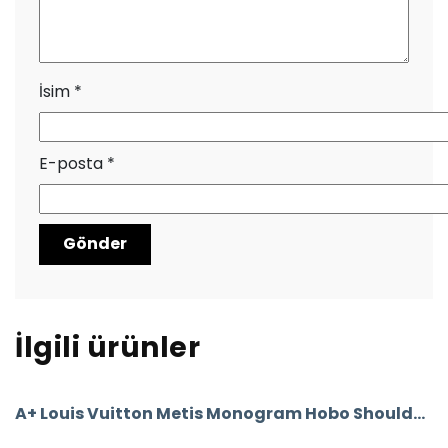
İsim
*
E-posta
*
İlgili ürünler
A+ Louis Vuitton Metis Monogram Hobo Shoulder Bag CRL327