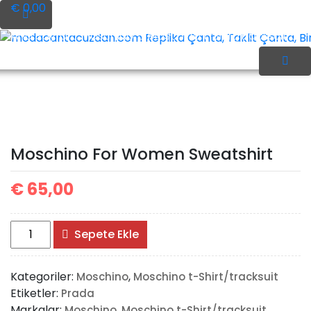
İçeriği
€ 0,00
Geç
Ana Sayfa
Moschino
Moschino t-Shirt/tracksuit
modacantacuzdan.com Replika Çanta, Taklit Çanta, Birebi
Moschino For Women
Moschino For Women Sweatshirt
Sweatshirt
€
65,00
Moschino
Sepete Ekle
For
Women
Kategoriler:
,
Moschino
Moschino t-Shirt/tracksuit
Sweatshirt
Etiketler:
Prada
adet
Markalar:
,
Moschino
Moschino t-Shirt/tracksuit