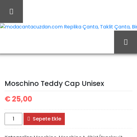
İçeriği
Geç
modacantacuzdan.com Replika Çanta, Taklit Çanta, Birebi
Ana Sayfa
Moschino
Moschino t-Shirt/tracksuit
Moschino Teddy Cap
Moschino Teddy Cap Unisex
Unisex
€
25,00
Moschino
Sepete Ekle
Teddy
Cap