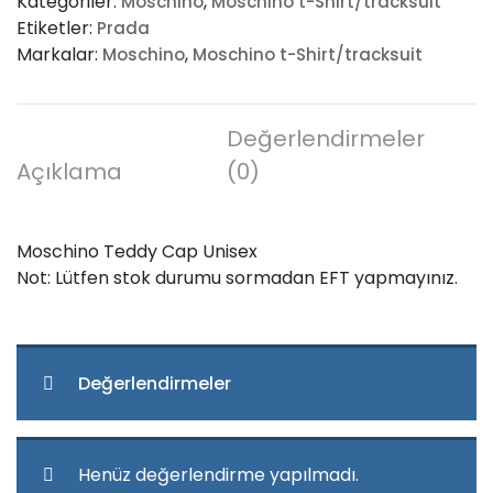
Kategoriler:
,
Moschino
Moschino t-Shirt/tracksuit
Unisex
Etiketler:
Prada
adet
Markalar:
,
Moschino
Moschino t-Shirt/tracksuit
Değerlendirmeler
Açıklama
(0)
Moschino Teddy Cap Unisex
Not: Lütfen stok durumu sormadan EFT yapmayınız.
Değerlendirmeler
Henüz değerlendirme yapılmadı.