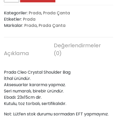
Cleo
Crystal
Kategoriler:
,
Prada
Prada Çanta
Shoulder
Etiketler:
Prada
Bag
Markalar:
,
Prada
Prada Çanta
adet
Değerlendirmeler
Açıklama
(0)
Prada Cleo Crystal Shoulder Bag
İthal üründür.
Aksesuarlar kararma yapmaz.
Seri numaralı, birebir üründür.
Ebadı: 23x15cm dir.
Kutulu, toz torbalı, sertifikalıdır.
Not: Lütfen stok durumu sormadan EFT yapmayınız.