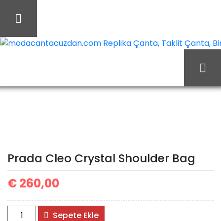
İçeriği
Geç
modacantacuzdan.com Replika Çanta, Taklit Çanta, Birebi
Prada
Ana Sayfa
Prada
Prada Çanta
Cleo Crystal Shoulder
Bag
Prada Cleo Crystal Shoulder Bag
€
260,00
Prada
Sepete Ekle