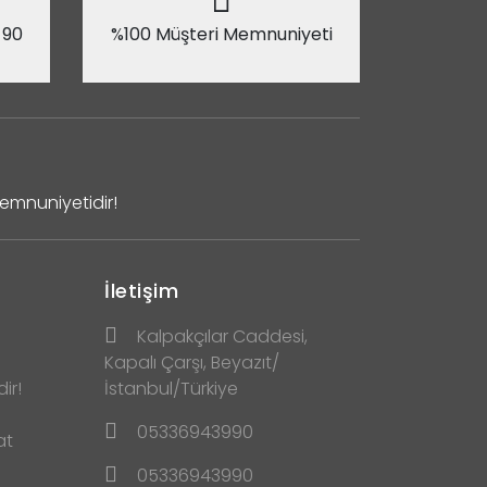
 90
%100 Müşteri Memnuniyeti
Memnuniyetidir!
İletişim
Kalpakçılar Caddesi,
Kapalı Çarşı, Beyazıt/
ir!
İstanbul/Türkiye
05336943990
at
05336943990