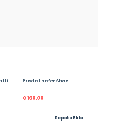
Prada Re-Edition 2005 Saffiano Leather Bag
Prada Loafer Shoe
€
160,00
Sepete Ekle