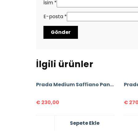
İsim
*
E-posta
*
İlgili ürünler
Prada Medium Saffiano Panier Bag
€
230,00
€
270
Sepete Ekle