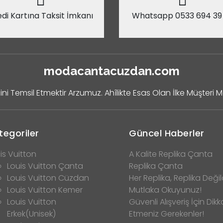
di Kartına Taksit İmkanı
Whatsapp 0533 694 39
modacantacuzdan.com
ini Temsil Etmektir Arzumuz. Ahîlikte Esas Olan İlke Müşteri 
tegoriler
Güncel Haberler
is Vuitton
A Kalite Replika Çanta
Louis Vuitton Çanta
Replika Çanta
Louis Vuitton Cüzdan
Her Replika, Replika Değild
Louis Vuitton Kemer
Mutlaka Okuyunuz!
Louis Vuitton
Güvenli Alışveriş İçin Dikk
Erkek(Unisek)
Etmeniz Gerekenler!