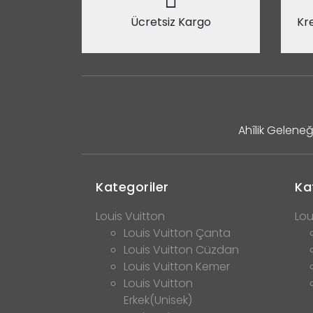
Ücretsiz Kargo
Kre
Ahîlik Geleneğ
Kategoriler
Ka
Louis Vuitton
Lou
Louis Vuitton Çanta
Louis Vuitton Cüzdan
Louis Vuitton Kemer
Louis Vuitton
Erkek(Unisek)