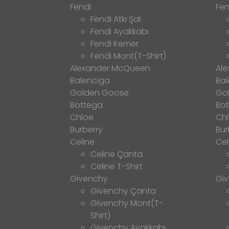
Fendi
Fen
Fendi Atkı Şal
Fendi Ayakkabı
Fendi Kemer
Fendi Mont(T-Shirt)
Alexander McQueen
Al
Balenciga
Bal
Golden Goose
Go
Bottega
Bo
Chloe
Ch
Burberry
Bur
Celine
Cel
Celine Çanta
Celine T-Shirt
Givenchy
Gi
Givenchy Çanta
Givenchy Mont(T-
Shirt)
Givenchy Ayakkabı