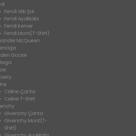
di
Fendi Atkı Şal
Fendi Ayakkabı
Fendi Kemer
Fendi Mont(T-Shirt)
exander McQueen
enciga
lden Goose
ttega
loe
berry
ine
Celine Çanta
Celine T-Shirt
venchy
Givenchy Çanta
Givenchy Mont(T-
Shirt)
Givenchy Ayakkabı