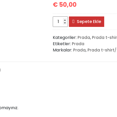
€
50,00
Prada
Sepete Ekle
Shorts
For
Kategoriler:
,
Prada
Prada t-shir
Women
Etiketler:
Prada
adet
Markalar:
,
Prada
Prada t-shirt/
)
pmayınız.