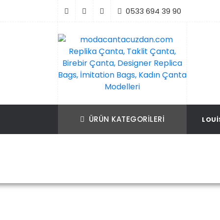
İçeriği
0533 694 39 90
Geç
modacantacuzdan.com Replika Çanta, Ta
Replika Çanta, Birebir Çanta, Taklit Çan
Çanta, Birebir Çanta, Designer Replica B
Replica Bags, İmitation Bags
ÜRÜN KATEGORILERI
LOUI
İmitation Bags, Kadın Çanta Modelleri
Ana Sayfa
Prada