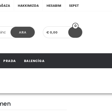
AĞAZA
HAKKIMIZDA
HESABIM
SEPET
0
€ 0,00
ARA
PRADA
BALENCIGA
For Women
omen