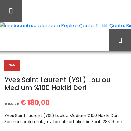
İçeriği
Geç
modacantacuzdan.com Replika Çanta, Taklit Çanta, Birebi
Yves
Ana Sayfa
Yves Saint Laurent
Saint Laurent (YSL)
%5
Yves Saint Laurent (YSL) Loulou
Medium %100 Hakiki Deri
Loulou Medium %100
€
180,00
€
190,00
Yves Saint Laurent (YSL) Loulou Medium %100 Hakiki Deri.
Hakiki Deri
Seri numaralı,kutulu,toz torbalı,sertifikalıdır. Ebatı 28×19 cm.