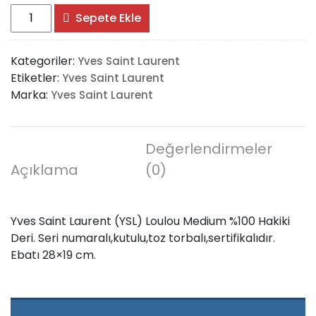
Yves
Sepete Ekle
Saint
Laurent
Kategoriler:
Yves Saint Laurent
(YSL)
Etiketler:
Yves Saint Laurent
Loulou
Marka:
Yves Saint Laurent
Medium
%100
Hakiki
Deri
Değerlendirmeler
adet
Açıklama
(0)
Yves Saint Laurent (YSL) Loulou Medium %100 Hakiki
Deri. Seri numaralı,kutulu,toz torbalı,sertifikalıdır.
Ebatı 28×19 cm.